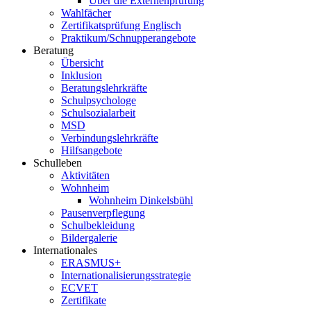
Über die Externenprüfung
Wahlfächer
Zertifikatsprüfung Englisch
Praktikum/Schnupperangebote
Beratung
Übersicht
Inklusion
Beratungslehrkräfte
Schulpsychologe
Schulsozialarbeit
MSD
Verbindungslehrkräfte
Hilfsangebote
Schulleben
Aktivitäten
Wohnheim
Wohnheim Dinkelsbühl
Pausenverpflegung
Schulbekleidung
Bildergalerie
Internationales
ERASMUS+
Internationalisierungsstrategie
ECVET
Zertifikate