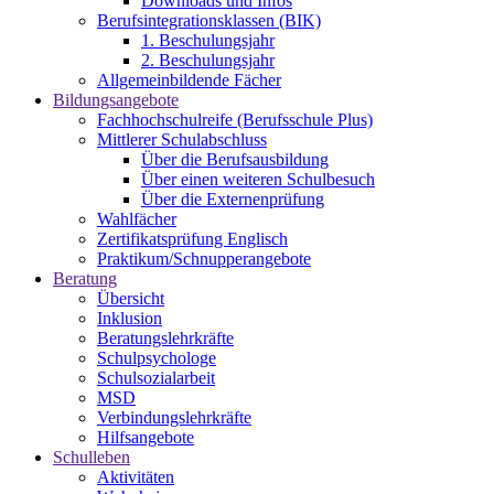
Downloads und Infos
Berufsintegrationsklassen (BIK)
1. Beschulungsjahr
2. Beschulungsjahr
Allgemeinbildende Fächer
Bildungsangebote
Fachhochschulreife (Berufsschule Plus)
Mittlerer Schulabschluss
Über die Berufsausbildung
Über einen weiteren Schulbesuch
Über die Externenprüfung
Wahlfächer
Zertifikatsprüfung Englisch
Praktikum/Schnupperangebote
Beratung
Übersicht
Inklusion
Beratungslehrkräfte
Schulpsychologe
Schulsozialarbeit
MSD
Verbindungslehrkräfte
Hilfsangebote
Schulleben
Aktivitäten