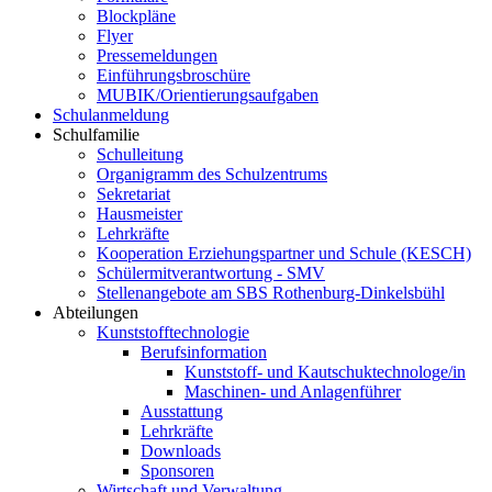
Blockpläne
Flyer
Pressemeldungen
Einführungsbroschüre
MUBIK/Orientierungsaufgaben
Schulanmeldung
Schulfamilie
Schulleitung
Organigramm des Schulzentrums
Sekretariat
Hausmeister
Lehrkräfte
Kooperation Erziehungspartner und Schule (KESCH)
Schülermitverantwortung - SMV
Stellenangebote am SBS Rothenburg-Dinkelsbühl
Abteilungen
Kunststofftechnologie
Berufsinformation
Kunststoff- und Kautschuktechnologe/in
Maschinen- und Anlagenführer
Ausstattung
Lehrkräfte
Downloads
Sponsoren
Wirtschaft und Verwaltung