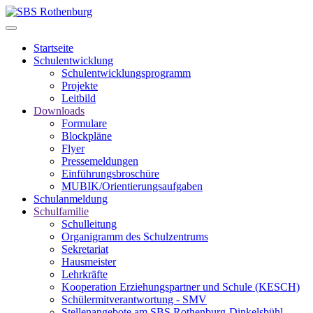
Startseite
Schulentwicklung
Schulentwicklungsprogramm
Projekte
Leitbild
Downloads
Formulare
Blockpläne
Flyer
Pressemeldungen
Einführungsbroschüre
MUBIK/Orientierungsaufgaben
Schulanmeldung
Schulfamilie
Schulleitung
Organigramm des Schulzentrums
Sekretariat
Hausmeister
Lehrkräfte
Kooperation Erziehungspartner und Schule (KESCH)
Schülermitverantwortung - SMV
Stellenangebote am SBS Rothenburg-Dinkelsbühl